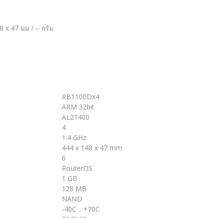
8 x 47 มม / – กรัม
RB1100Dx4
ARM 32bit
AL21400
4
1.4 GHz
444 x 148 x 47 mm
6
RouterOS
1 GB
128 MB
NAND
-40C .. +70C