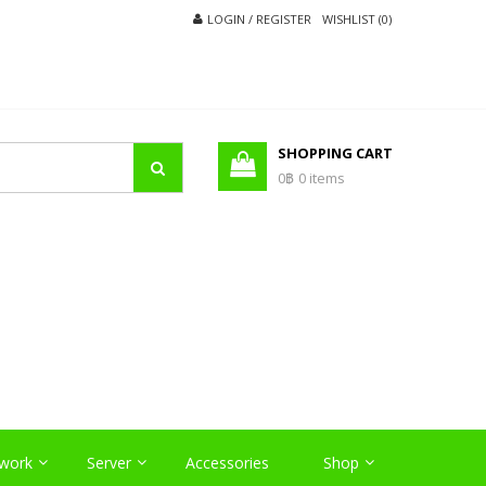
LOGIN / REGISTER
WISHLIST (0)
SHOPPING CART
0฿
0 items
O
work
Server
Accessories
Shop