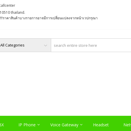
callcenter
10510 thailand.
່ງ !!!ราคาสินค้าบางรายการอาจมีการเปลี่ยนแปลงจากหน้าเวปกรุณา
O, PABX LAO, NETWORK LA
Server , และอุปกรณ์เสริมต่างๆ
BX
IP Phone
Voice Gateway
Headset
Net