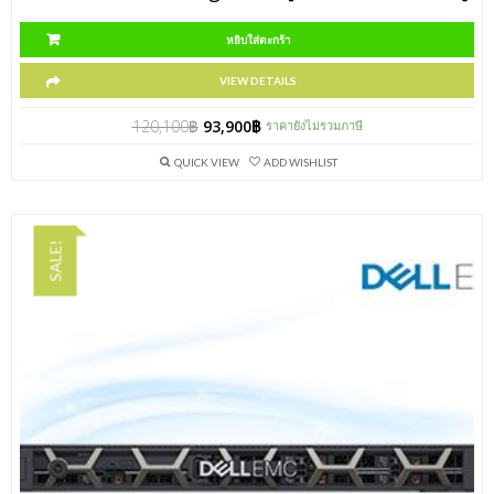
หยิบใส่ตะกร้า
VIEW DETAILS
120,100
฿
93,900
฿
ราคายังไม่รวมภาษี
QUICK VIEW
ADD WISHLIST
SALE!