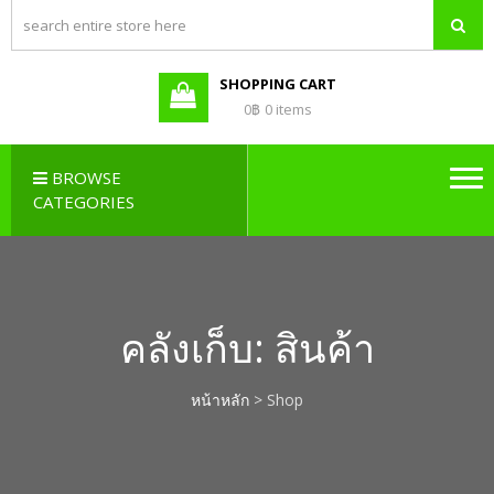
PBX LAO,
Callcenter , Network , Server ,
และอุปกรณ์เสริมต่างๆ
PABX LAO,
NETWORK
SHOPPING CART
LAO
0฿
0 items
BROWSE
CATEGORIES
คลังเก็บ:
สินค้า
หน้าหลัก
> Shop