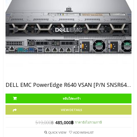
DELL EMC PowerEdge R640 VSAN [P/N SNSR640vSAN3]
หยิบใส่ตะกร้า
VIEW DETAILS
519,000
฿
485,000
฿
ราคายังไม่รวมภาษี
QUICK VIEW
ADD WISHLIST