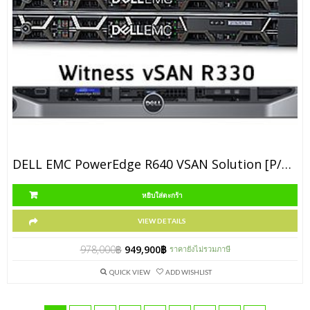
DELL EMC PowerEdge R640 VSAN Solution [P/N R640-4TB-VSANPack]
หยิบใส่ตะกร้า
VIEW DETAILS
978,000
฿
949,900
฿
ราคายังไม่รวมภาษี
QUICK VIEW
ADD WISHLIST