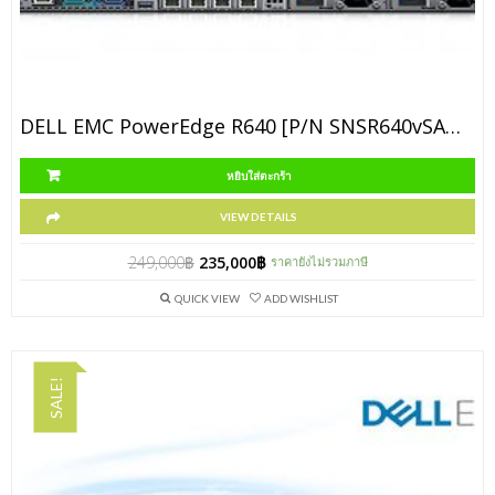
DELL EMC PowerEdge R640 [P/N SNSR640vSAN1]
หยิบใส่ตะกร้า
VIEW DETAILS
249,000
฿
235,000
฿
ราคายังไม่รวมภาษี
QUICK VIEW
ADD WISHLIST
SALE!