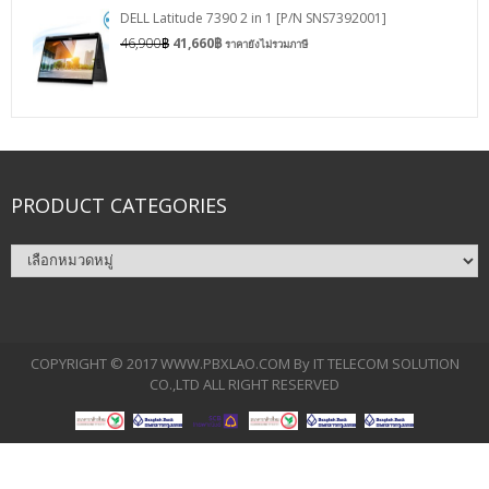
DELL Latitude 7390 2 in 1 [P/N SNS7392001]
46,900
฿
41,660
฿
ราคายังไม่รวมภาษี
PRODUCT CATEGORIES
COPYRIGHT © 2017 WWW.PBXLAO.COM By IT TELECOM SOLUTION
CO.,LTD ALL RIGHT RESERVED