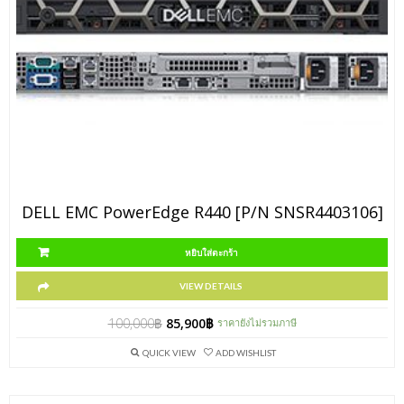
DELL EMC PowerEdge R440 [P/N SNSR4403106]
หยิบใส่ตะกร้า
VIEW DETAILS
100,000
฿
85,900
฿
ราคายังไม่รวมภาษี
QUICK VIEW
ADD WISHLIST