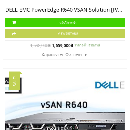
DELL EMC PowerEdge R640 VSAN Solution [P/N R640-10TB-VSANPack]
หยิบใส่ตะกร้า
VIEW DETAILS
1,698,000
฿
1,659,000
฿
ราคายังไม่รวมภาษี
QUICK VIEW
ADD WISHLIST
SALE!