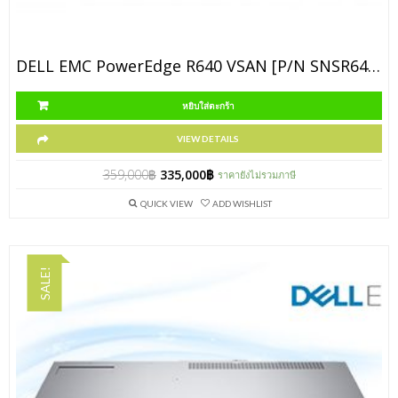
DELL EMC PowerEdge R640 VSAN [P/N SNSR640vSAN2]
หยิบใส่ตะกร้า
VIEW DETAILS
359,000
฿
335,000
฿
ราคายังไม่รวมภาษี
QUICK VIEW
ADD WISHLIST
SALE!