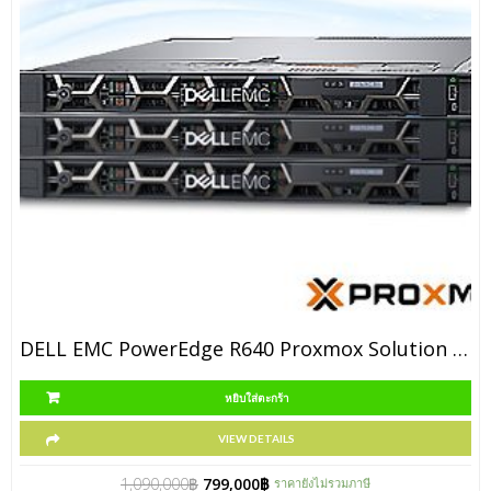
DELL EMC PowerEdge R640 Proxmox Solution [P/N 2BER640Prox1]
หยิบใส่ตะกร้า
VIEW DETAILS
1,090,000
฿
799,000
฿
ราคายังไม่รวมภาษี