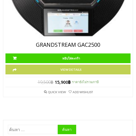
GRANDSTREAM GAC2500
หยิบใส่ตะกร้า
VIEW DETAILS
19,500
฿
15,900
฿
ราคายังไม่รวมภาษี
QUICK VIEW
ADD WISHLIST
ค้นหา
สำหรับ: