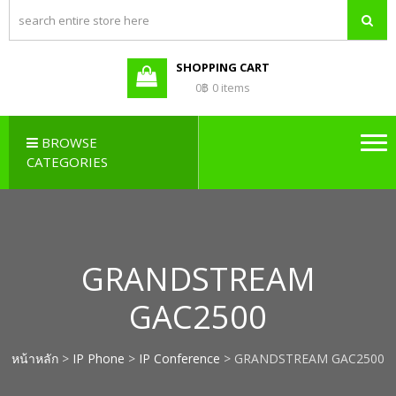
PBX LAO,
Callcenter , Network , Server ,
และอุปกรณ์เสริมต่างๆ
PABX LAO,
NETWORK
SHOPPING CART
LAO
0฿
0 items
BROWSE
CATEGORIES
GRANDSTREAM
GAC2500
หน้าหลัก
>
IP Phone
>
IP Conference
> GRANDSTREAM GAC2500