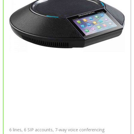
6 lines, 6 SIP accounts, 7-way voice conferencing