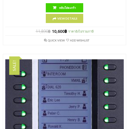
หยิบใส่ตะกร้า
VIEW DETAILS
11,890
฿
10,600
฿
ราคายังไม่รวมภาษี
QUICK VIEW
ADD WISHLIST
SALE!