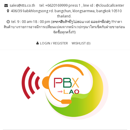
Skip
Skip
sales@itts.co.th
tel: +6620169999 press 1 , line id : @cloudcallcenter
to
to
406/39 liabkhlongsong rd. bangchun, klongsarmwa, bangkok 10510
thailand.
navigation
content
tel. 9 : 00 am-18 : 00 pm (ຮາຕາສຶນຕ້າຍິງໄມ່ຮວມ vat ແລະຕ່າຂິດສ່ງ !!!ราคา
สินค้าบางรายการอาจมีการเปลี่ยนแปลงจากหน้าเวปกรุณาโทรเช็คกับฝ่ายขายก่อน
จัดซื้อทุกครั้ง!!!)
LOGIN / REGISTER
WISHLIST (0)
PBX LAO, IP-
ตู้สาขาโทรศัพท์ , ระบบโทรศัพท์