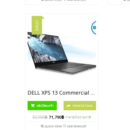
SALE!
DELL XPS 13 Commercial Edition [P/N SNS9370004]
หยิบใส่ตะกร้า
VIEW DETAILS
82,900
฿
71,790
฿
ราคายังไม่รวมภาษี
QUICK VIEW
ADD WISHLIST