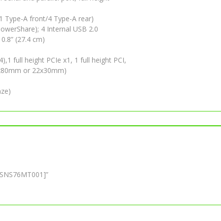
 1 Type-A front/4 Type-A rear)
 PowerShare); 4 Internal USB 2.0
10.8” (27.4 cm)
),1 full height PCIe x1, 1 full height PCI,
(22x80mm or 22x30mm)
nze)
N SNS76MT001]”