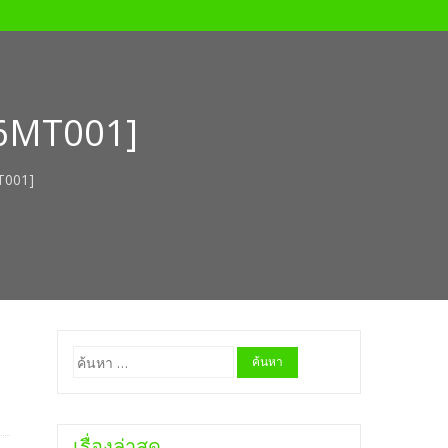
76MT001]
T001]
ค้นหา
สำหรับ:
เรื่องล่าสุด