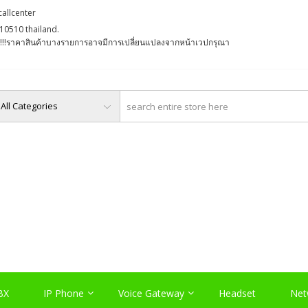
callcenter
10510 thailand.
່ງ !!!ราคาสินค้าบางรายการอาจมีการเปลี่ยนแปลงจากหน้าเวปกรุณา
O, PABX LAO, NETWORK LA
Server , และอุปกรณ์เสริมต่างๆ
BX
IP Phone
Voice Gateway
Headset
Net