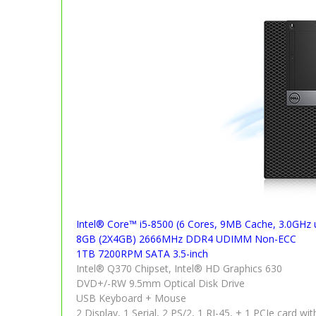
Intel® Core™ i5-8500 (6 Cores, 9MB Cache, 3.0GHz
8GB (2X4GB) 2666MHz DDR4 UDIMM Non-ECC
1TB 7200RPM SATA 3.5-inch
Intel® Q370 Chipset, Intel® HD Graphics 630
DVD+/-RW 9.5mm Optical Disk Drive
USB Keyboard + Mouse
2 Display, 1 Serial, 2 PS/2, 1 RJ-45, + 1 PCIe card with