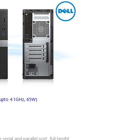
 upto 4.1GHz, 65W)
 serial and parallel port, full height