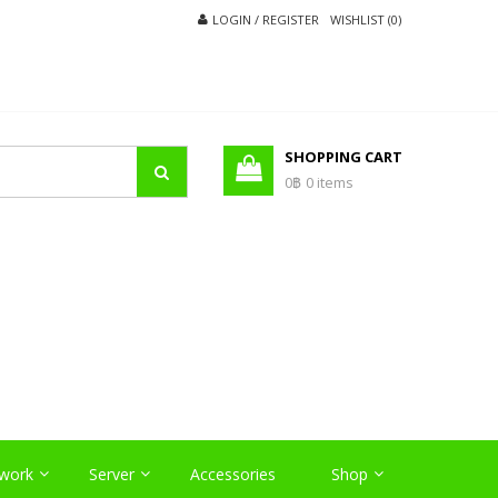
LOGIN / REGISTER
WISHLIST (0)
SHOPPING CART
0฿
0 items
O
work
Server
Accessories
Shop