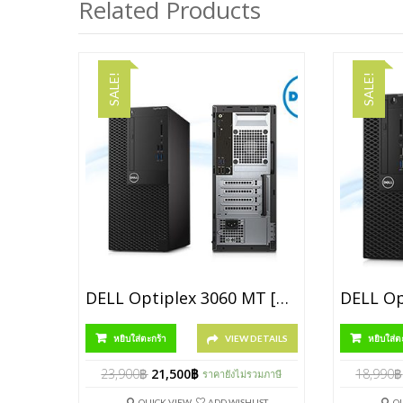
Related Products
SALE!
SALE!
DELL Optiplex 3060 MT [P/N SNS36MT005]
หยิบใส่ตะกร้า
VIEW DETAILS
หยิบใส่ต
23,900
฿
21,500
฿
18,990
฿
ราคายังไม่รวมภาษี
QUICK VIEW
ADD WISHLIST
Q