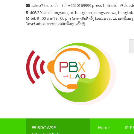
Skip
Skip
sales@itts.co.th
tel: +6620169999 press 1 , line id : @cloud
to
to
406/39 liabkhlongsong rd. bangchun, klongsarmwa, bangkok 
navigation
content
tel. 9 : 00 am-18 : 00 pm (ຮາຕາສຶນຕ້າຍິງໄມ່ຮວມ vat ແລະຕ່າຂິດສ
โทรเช็คกับฝ่ายขายก่อนจัดซื้อทุกครั้ง!!!)
PBX LAO, IP-PBX LA
ตู้สาขาโทรศัพท์ , ระบบโทรศัพท์ Callcenter , Network , 
BROWSE
Home
IP P