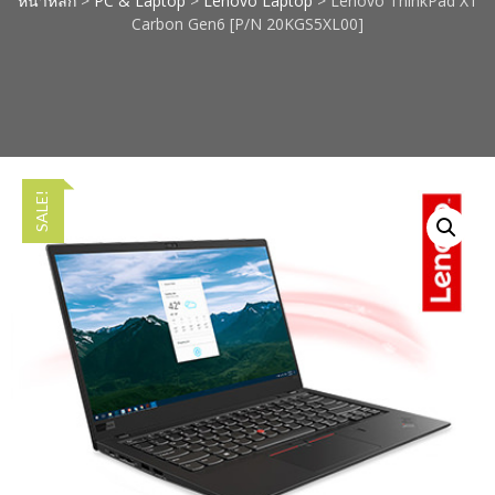
หน้าหลัก
>
PC & Laptop
>
Lenovo Laptop
> Lenovo ThinkPad X1
Carbon Gen6 [P/N 20KGS5XL00]
SALE!