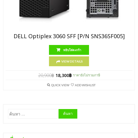
DELL Optiplex 3060 SFF [P/N SNS36SF005]
หยิบใส่ตะกร้า
VIEW DETAILS
20,900
฿
18,300
฿
ราคายังไม่รวมภาษี
QUICK VIEW
ADD WISHLIST
ค้นหา
สำหรับ: