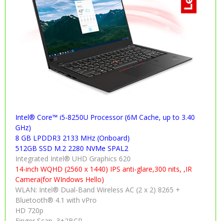
Intel® Core™ i5-8250U Processor (6M Cache, up to 3.40
GHz)
8 GB LPDDR3 2133 MHz (Onboard)
512GB SSD M.2 2280 NVMe SPAL2
Integrated Intel® UHD Graphics 620
14-inch WQHD (2560 x 1440) IPS anti-glare,300 nits, ,IR
Camera(for WIndows Hello)
WLAN: Intel® Dual-Band Wireless AC (2 x 2) 8265 +
Bluetooth® 4.1 with vPro
HD 720p
Finger Scan ,3+2BCP