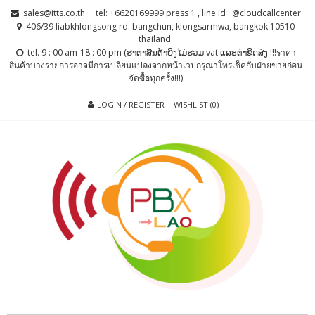
Skip
Skip
sales@itts.co.th
tel: +6620169999 press 1 , line id : @cloudcallcenter
to
to
406/39 liabkhlongsong rd. bangchun, klongsarmwa, bangkok 10510
thailand.
navigation
content
tel. 9 : 00 am-18 : 00 pm (ຮາຕາສຶນຕ້າຍິງໄມ່ຮວມ vat ແລະຕ່າຂິດສ່ງ !!!ราคา
สินค้าบางรายการอาจมีการเปลี่ยนแปลงจากหน้าเวปกรุณาโทรเช็คกับฝ่ายขายก่อน
จัดซื้อทุกครั้ง!!!)
LOGIN / REGISTER
WISHLIST (0)
PBX LAO, IP-
ตู้สาขาโทรศัพท์ , ระบบโทรศัพท์