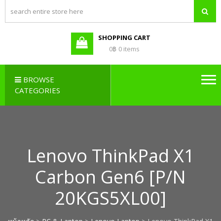
PBX LAO,
Callcenter , Network , Server ,
และอุปกรณ์เสริมต่างๆ
PABX LAO,
NETWORK
SHOPPING CART
LAO
0฿
0 items
BROWSE
CATEGORIES
Lenovo ThinkPad X1
Carbon Gen6 [P/N
20KGS5XL00]