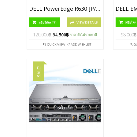
DELL PowerEdge R630 [P/N SNSR630MLK2]
หยิบใส่ตะกร้า
VIEW DETAILS
หยิบใส่ต
120,000
฿
94,500
฿
98,000
฿
ราคายังไม่รวมภาษี
QUICK VIEW
ADD WISHLIST
Q
SALE!