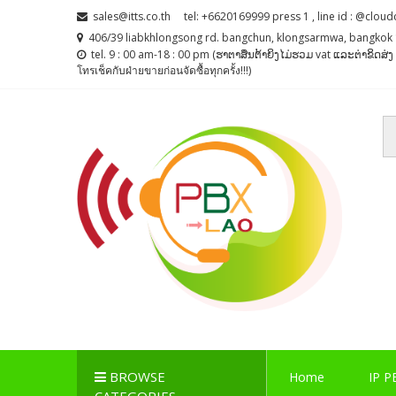
Skip
Skip
sales@itts.co.th
tel: +6620169999 press 1 , line id : @cloud
to
to
406/39 liabkhlongsong rd. bangchun, klongsarmwa, bangkok 
navigation
content
tel. 9 : 00 am-18 : 00 pm (ຮາຕາສຶນຕ້າຍິງໄມ່ຮວມ vat ແລະຕ່າຂິດສ
โทรเช็คกับฝ่ายขายก่อนจัดซื้อทุกครั้ง!!!)
PBX LAO, IP-PBX LA
ตู้สาขาโทรศัพท์ , ระบบโทรศัพท์ Callcenter , Network , 
BROWSE
Home
IP P