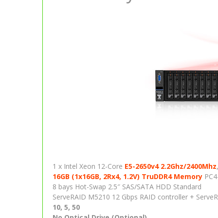
1 x Intel Xeon 12-Core
E5-2650v4 2.2Ghz/2400Mhz
16GB (1x16GB, 2Rx4, 1.2V) TruDDR4 Memory
PC4
8 bays Hot-Swap 2.5″ SAS/SATA HDD Standard
ServeRAID M5210 12 Gbps RAID controller + Serve
10, 5, 50
No Optical Drive (Optional)