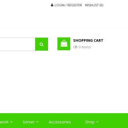
LOGIN / REGISTER
WISHLIST (0)
SHOPPING CART
0฿
0 items
O
work
Server
Accessories
Shop