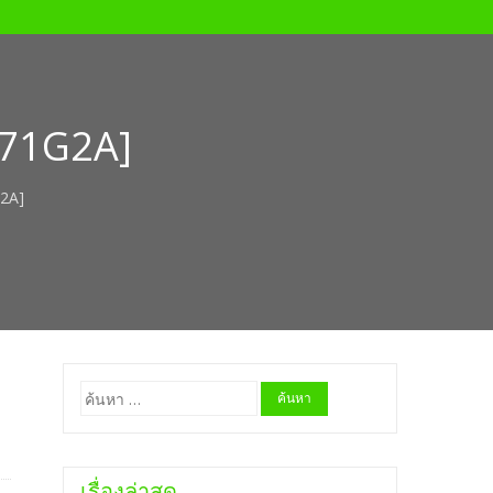
871G2A]
2A]
ค้นหา
สำหรับ:
เรื่องล่าสุด