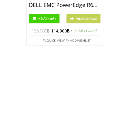
DELL EMC PowerEdge R640 [P/N SNSR6404110]
หยิบใส่ตะกร้า
VIEW DETAILS
135,000
฿
114,900
฿
ราคายังไม่รวมภาษี
QUICK VIEW
ADD WISHLIST