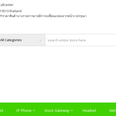
callcenter
10510 thailand.
່ງ !!!ราคาสินค้าบางรายการอาจมีการเปลี่ยนแปลงจากหน้าเวปกรุณา
O, PABX LAO, NETWORK LA
Server , และอุปกรณ์เสริมต่างๆ
BX
IP Phone
Voice Gateway
Headset
Net