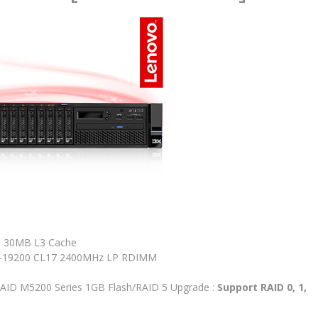
, 30MB L3 Cache
-19200 CL17 2400MHz LP RDIMM
RAID M5200 Series 1GB Flash/RAID 5 Upgrade :
Support RAID 0, 1,