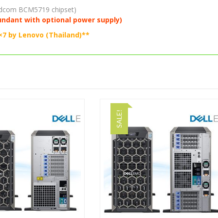
oadcom BCM5719 chipset)
ndant with optional power supply)
×7 by Lenovo (Thailand)**
SALE!