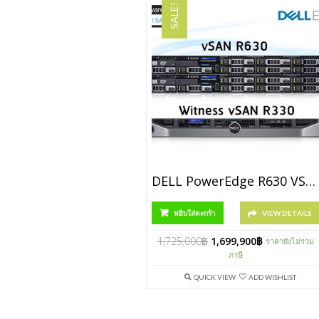
SALE!
DELL PowerEdge R630 VSAN Solution [P/N R630-10TB-VSANPack]
หยิบใส่ตะกร้า
VIEW DETAILS
1,725,000
฿
1,699,900
฿
ราคายังไม่รวม
ภาษี
QUICK VIEW
ADD WISHLIST