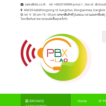
Skip
Skip
sales@itts.co.th
tel: +6620169999 press 1 , line id : @cloud
to
to
406/39 liabkhlongsong rd. bangchun, klongsarmwa, bangkok 
navigation
content
tel. 9 : 00 am-18 : 00 pm (ຮາຕາສຶນຕ້າຍິງໄມ່ຮວມ vat ແລະຕ່າຂິດສ
โทรเช็คกับฝ่ายขายก่อนจัดซื้อทุกครั้ง!!!)
PBX LAO, IP-PBX LA
ตู้สาขาโทรศัพท์ , ระบบโทรศัพท์ Callcenter , Network , 
BROWSE
Home
IP P