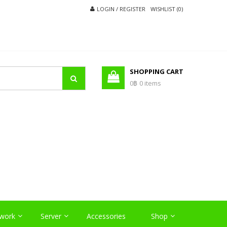
LOGIN / REGISTER
WISHLIST (0)
SHOPPING CART
0฿
0 items
O
work
Server
Accessories
Shop