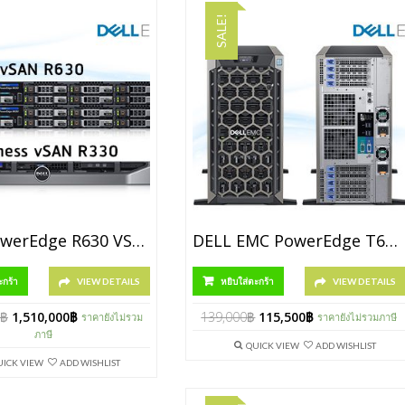
SALE!
DELL PowerEdge R630 VSAN Solution [P/N R630-8TB-VSANPack]
DELL EMC PowerEdge T640 [P/N SNST6404110]
ะกร้า
VIEW DETAILS
หยิบใส่ตะกร้า
VIEW DETAILS
฿
1,510,000
฿
139,000
฿
115,500
฿
ราคายังไม่รวม
ราคายังไม่รวมภาษี
ภาษี
QUICK VIEW
ADD WISHLIST
UICK VIEW
ADD WISHLIST