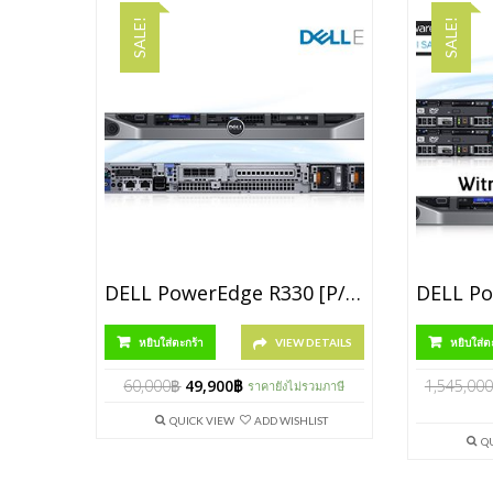
SALE!
SALE!
DELL PowerEdge R330 [P/N SNSR33020]
หยิบใส่ตะกร้า
VIEW DETAILS
หยิบใส่ต
60,000
฿
49,900
฿
1,545,000
ราคายังไม่รวมภาษี
QUICK VIEW
ADD WISHLIST
Q