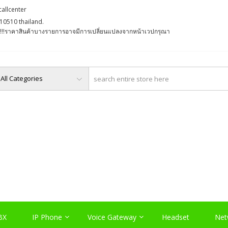
callcenter
10510 thailand.
່ງ !!!ราคาสินค้าบางรายการอาจมีการเปลี่ยนแปลงจากหน้าเวปกรุณา
O, PABX LAO, NETWORK LA
Server , และอุปกรณ์เสริมต่างๆ
BX
IP Phone
Voice Gateway
Headset
Net