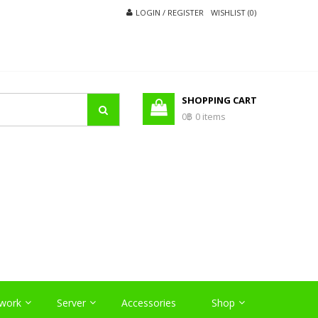
LOGIN / REGISTER
WISHLIST (0)
SHOPPING CART
0฿
0 items
O
work
Server
Accessories
Shop