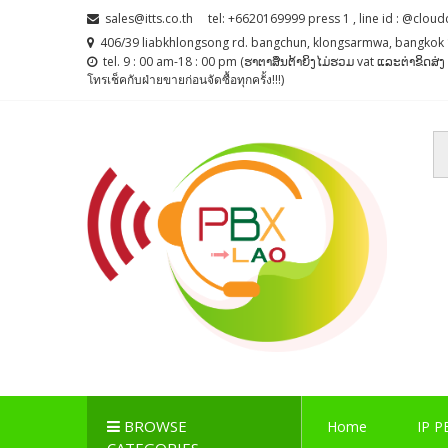
Skip
Skip
sales@itts.co.th
tel: +6620169999 press 1 , line id : @cloud
to
to
406/39 liabkhlongsong rd. bangchun, klongsarmwa, bangkok 
navigation
content
tel. 9 : 00 am-18 : 00 pm (ຮາຕາສຶນຕ້າຍິງໄມ່ຮວມ vat ແລະຕ່າຂິດສ
โทรเช็คกับฝ่ายขายก่อนจัดซื้อทุกครั้ง!!!)
PBX LAO, IP-PBX LA
ตู้สาขาโทรศัพท์ , ระบบโทรศัพท์ Callcenter , Network , 
BROWSE
Home
IP P