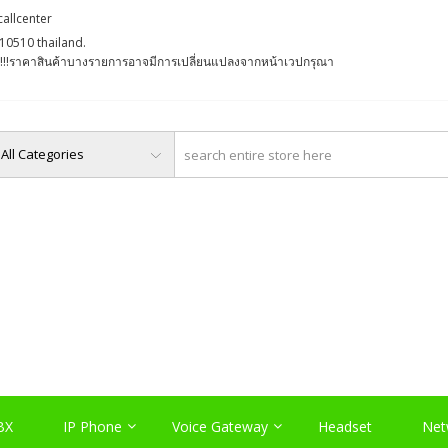
callcenter
10510 thailand.
່ງ !!!ราคาสินค้าบางรายการอาจมีการเปลี่ยนแปลงจากหน้าเวปกรุณา
O, PABX LAO, NETWORK LA
Server , และอุปกรณ์เสริมต่างๆ
BX
IP Phone
Voice Gateway
Headset
Net