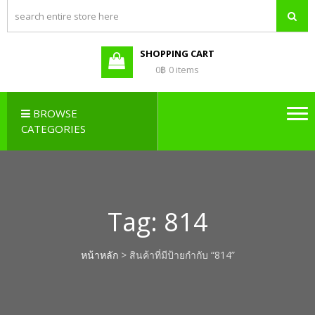
PBX LAO,
Callcenter , Network , Server ,
และอุปกรณ์เสริมต่างๆ
PABX LAO,
NETWORK
SHOPPING CART
LAO
0฿
0 items
BROWSE
CATEGORIES
Tag:
814
หน้าหลัก
> สินค้าที่มีป้ายกำกับ “814”