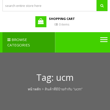
PBX LAO,
Callcenter , Network , Server ,
และอุปกรณ์เสริมต่างๆ
PABX LAO,
NETWORK
SHOPPING CART
LAO
0฿
0 items
BROWSE
CATEGORIES
Tag:
ucm
หน้าหลัก
> สินค้าที่มีป้ายกำกับ “ucm”