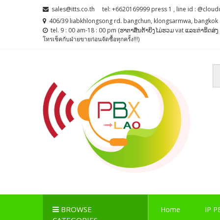
Skip
Skip
sales@itts.co.th
tel: +6620169999 press 1 , line id : @cloud
to
to
406/39 liabkhlongsong rd. bangchun, klongsarmwa, bangkok 
navigation
content
tel. 9 : 00 am-18 : 00 pm (ຮາຕາສຶນຕ້າຍິງໄມ່ຮວມ vat ແລະຕ່າຂິດສ
โทรเช็คกับฝ่ายขายก่อนจัดซื้อทุกครั้ง!!!)
PBX LAO, IP-PBX LA
ตู้สาขาโทรศัพท์ , ระบบโทรศัพท์ Callcenter , Network , 
BROWSE
Home
IP P