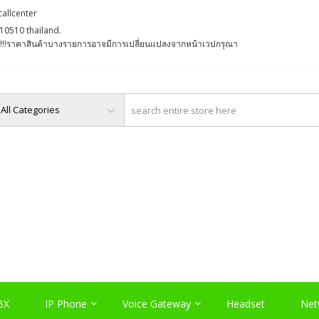
callcenter
10510 thailand.
່ງ !!!ราคาสินค้าบางรายการอาจมีการเปลี่ยนแปลงจากหน้าเวปกรุณา
O, PABX LAO, NETWORK LA
Server , และอุปกรณ์เสริมต่างๆ
BX
IP Phone
Voice Gateway
Headset
Net