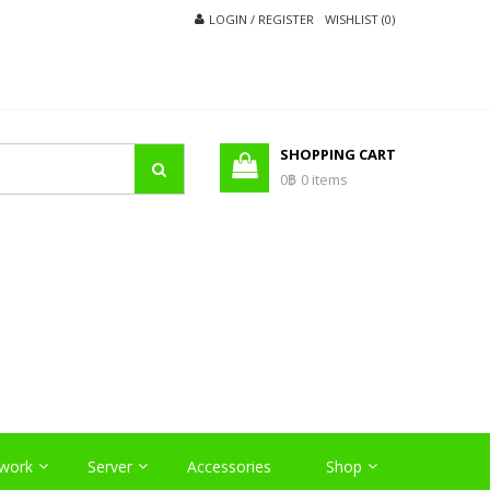
LOGIN / REGISTER
WISHLIST (0)
SHOPPING CART
0฿
0 items
O
work
Server
Accessories
Shop