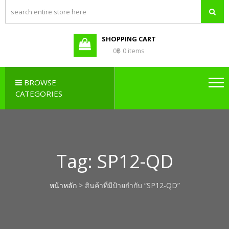
PBX LAO,
Callcenter , Network , Server ,
และอุปกรณ์เสริมต่างๆ
PABX LAO,
NETWORK
SHOPPING CART
LAO
0฿
0 items
BROWSE
CATEGORIES
Tag:
SP12-QD
หน้าหลัก
> สินค้าที่มีป้ายกำกับ “SP12-QD”