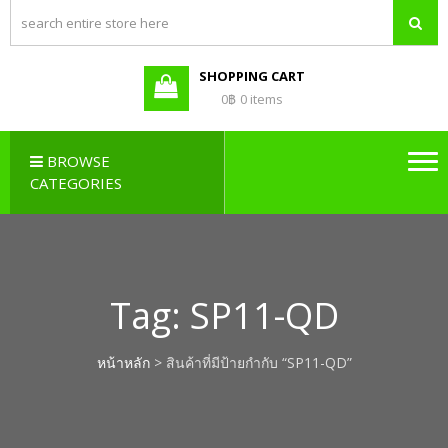
PBX LAO,
Callcenter , Network , Server ,
และอุปกรณ์เสริมต่างๆ
PABX LAO,
NETWORK
SHOPPING CART
LAO
0฿
0 items
BROWSE
CATEGORIES
Tag:
SP11-QD
หน้าหลัก
> สินค้าที่มีป้ายกำกับ “SP11-QD”