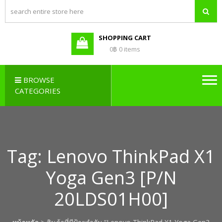
PBX LAO,
Callcenter , Network , Server ,
และอุปกรณ์เสริมต่างๆ
PABX LAO,
NETWORK
SHOPPING CART
LAO
0฿
0 items
BROWSE
CATEGORIES
Tag:
Lenovo ThinkPad X1
Yoga Gen3 [P/N
20LDS01H00]