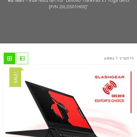
หน้าหลัก
> สินค้าที่มีป้ายกำกับ “Lenovo ThinkPad X1 Yoga Gen3
[P/N 20LDS01H00]”
แสดง 1 รายการ
SALE!