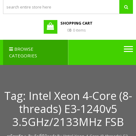
PBX LAO,
Callcenter , Network , Server ,
และอุปกรณ์เสริมต่างๆ
PABX LAO,
NETWORK
SHOPPING CART
LAO
0฿
0 items
BROWSE
CATEGORIES
Tag:
Intel Xeon 4-Core (8-
threads) E3-1240v5
3.5GHz/2133MHz FSB