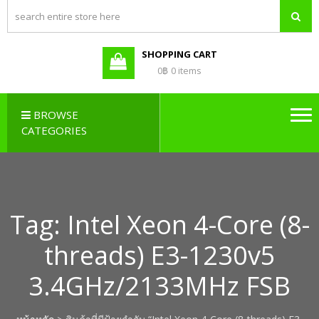
PBX LAO,
Callcenter , Network , Server ,
และอุปกรณ์เสริมต่างๆ
PABX LAO,
NETWORK
SHOPPING CART
LAO
0฿
0 items
BROWSE
CATEGORIES
Tag:
Intel Xeon 4-Core (8-
threads) E3-1230v5
3.4GHz/2133MHz FSB