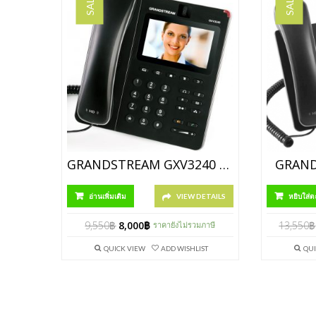
SALE!
SALE!
GRANDSTREAM GXV3240 สินค้ายกเลิกการผลิต
GRAND
อ่านเพิ่มเติม
VIEW DETAILS
หยิบใส่ต
9,550
฿
8,000
฿
13,550
฿
ราคายังไม่รวมภาษี
QUICK VIEW
ADD WISHLIST
QUI