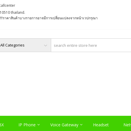
callcenter
10510 thailand.
່ງ !!!ราคาสินค้าบางรายการอาจมีการเปลี่ยนแปลงจากหน้าเวปกรุณา
O, PABX LAO, NETWORK LA
Server , และอุปกรณ์เสริมต่างๆ
BX
IP Phone
Voice Gateway
Headset
Net