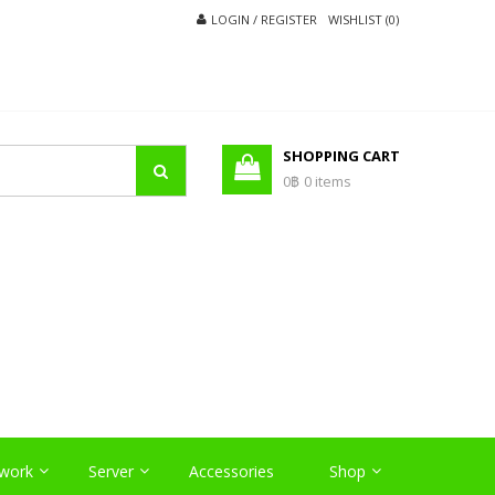
LOGIN / REGISTER
WISHLIST (0)
SHOPPING CART
0฿
0 items
O
work
Server
Accessories
Shop