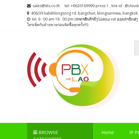
Skip
Skip
sales@itts.co.th
tel: +6620169999 press 1 , line id : @cloud
to
to
406/39 liabkhlongsong rd. bangchun, klongsarmwa, bangkok 
navigation
content
tel. 9 : 00 am-18 : 00 pm (ຮາຕາສຶນຕ້າຍິງໄມ່ຮວມ vat ແລະຕ່າຂິດສ
โทรเช็คกับฝ่ายขายก่อนจัดซื้อทุกครั้ง!!!)
PBX LAO, IP-PBX LA
ตู้สาขาโทรศัพท์ , ระบบโทรศัพท์ Callcenter , Network , 
BROWSE
Home
IP P