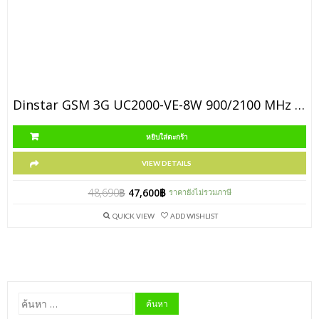
Dinstar GSM 3G UC2000-VE-8W 900/2100 MHz (รุ่น 3G Small Chassis)
หยิบใส่ตะกร้า
VIEW DETAILS
48,690
฿
47,600
฿
ราคายังไม่รวมภาษี
QUICK VIEW
ADD WISHLIST
ค้นหา
สำหรับ: