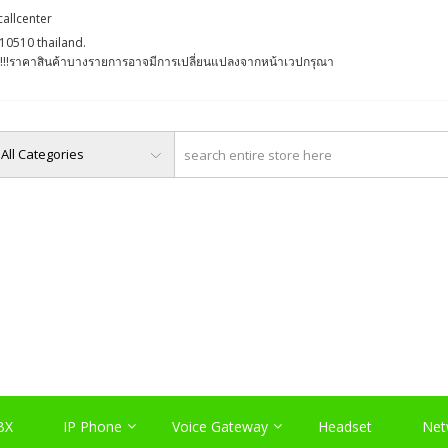
callcenter
10510 thailand.
່ງ !!!ราคาสินค้าบางรายการอาจมีการเปลี่ยนแปลงจากหน้าเวปกรุณา
O, PABX LAO, NETWORK LA
Server , และอุปกรณ์เสริมต่างๆ
BX
IP Phone
Voice Gateway
Headset
Net