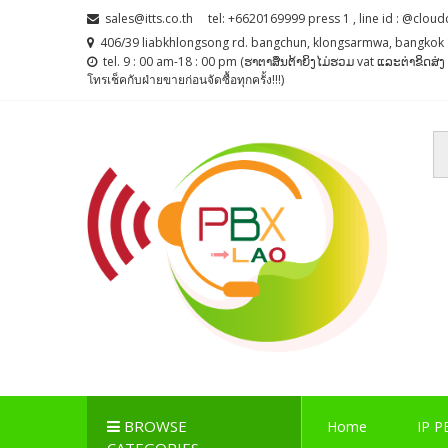
Skip
Skip
sales@itts.co.th
tel: +6620169999 press 1 , line id : @cloud
to
to
406/39 liabkhlongsong rd. bangchun, klongsarmwa, bangkok 
navigation
content
tel. 9 : 00 am-18 : 00 pm (ຮາຕາສຶນຕ້າຍິງໄມ່ຮວມ vat ແລະຕ່າຂິດສ
โทรเช็คกับฝ่ายขายก่อนจัดซื้อทุกครั้ง!!!)
PBX LAO, IP-PBX LA
ตู้สาขาโทรศัพท์ , ระบบโทรศัพท์ Callcenter , Network , 
BROWSE
Home
IP P