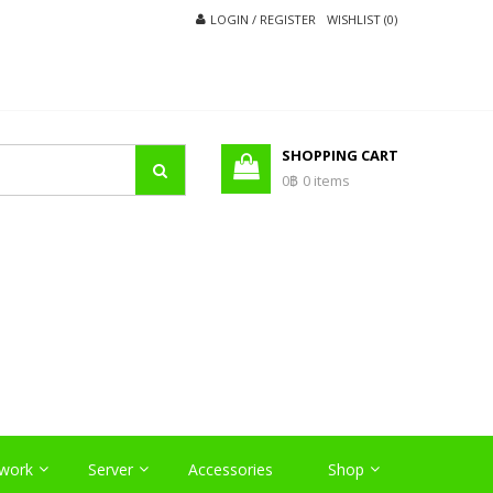
LOGIN / REGISTER
WISHLIST (0)
SHOPPING CART
0฿
0 items
O
work
Server
Accessories
Shop