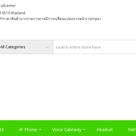
callcenter
10510 thailand.
່ງ !!!ราคาสินค้าบางรายการอาจมีการเปลี่ยนแปลงจากหน้าเวปกรุณา
O, PABX LAO, NETWORK LA
Server , และอุปกรณ์เสริมต่างๆ
BX
IP Phone
Voice Gateway
Headset
Net