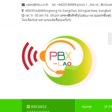
Skip
Skip
sales@itts.co.th
tel: +6620169999 press 1 , line id : @cloud
to
to
406/39 liabkhlongsong rd. bangchun, klongsarmwa, bangkok 
navigation
content
tel. 9 : 00 am-18 : 00 pm (ຮາຕາສຶນຕ້າຍິງໄມ່ຮວມ vat ແລະຕ່າຂິດສ
โทรเช็คกับฝ่ายขายก่อนจัดซื้อทุกครั้ง!!!)
PBX LAO, IP-PBX LA
ตู้สาขาโทรศัพท์ , ระบบโทรศัพท์ Callcenter , Network , 
BROWSE
Home
IP P