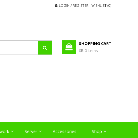
LOGIN / REGISTER
WISHLIST (0)
SHOPPING CART
0฿
0 items
O
work
Server
Accessories
Shop