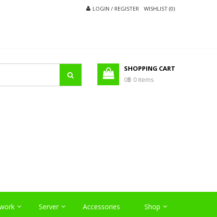
LOGIN / REGISTER
WISHLIST (0)
SHOPPING CART
0฿
0 items
O
work
Server
Accessories
Shop