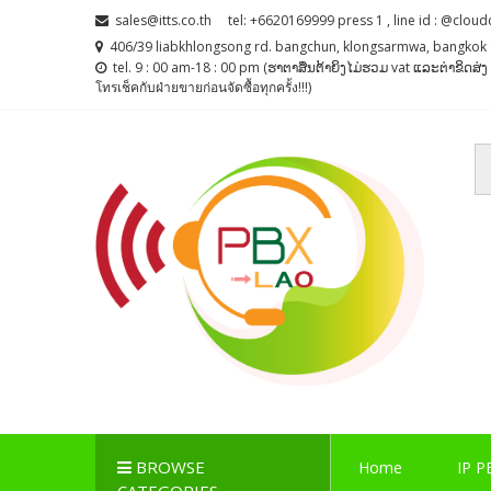
Skip
Skip
sales@itts.co.th
tel: +6620169999 press 1 , line id : @cloud
to
to
406/39 liabkhlongsong rd. bangchun, klongsarmwa, bangkok 
navigation
content
tel. 9 : 00 am-18 : 00 pm (ຮາຕາສຶນຕ້າຍິງໄມ່ຮວມ vat ແລະຕ່າຂິດສ
โทรเช็คกับฝ่ายขายก่อนจัดซื้อทุกครั้ง!!!)
PBX LAO, IP-PBX LA
ตู้สาขาโทรศัพท์ , ระบบโทรศัพท์ Callcenter , Network , 
BROWSE
Home
IP P