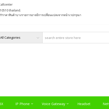
callcenter
10510 thailand.
່ງ !!!ราคาสินค้าบางรายการอาจมีการเปลี่ยนแปลงจากหน้าเวปกรุณา
O, PABX LAO, NETWORK LA
Server , และอุปกรณ์เสริมต่างๆ
BX
IP Phone
Voice Gateway
Headset
Net