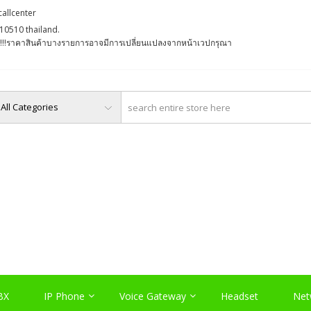
callcenter
10510 thailand.
່ງ !!!ราคาสินค้าบางรายการอาจมีการเปลี่ยนแปลงจากหน้าเวปกรุณา
O, PABX LAO, NETWORK LA
Server , และอุปกรณ์เสริมต่างๆ
BX
IP Phone
Voice Gateway
Headset
Net