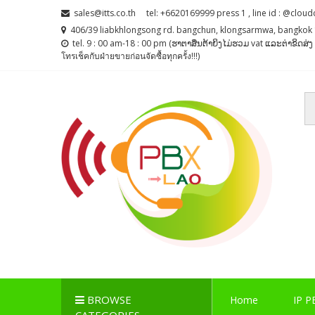
Skip
Skip
sales@itts.co.th
tel: +6620169999 press 1 , line id : @cloud
to
to
406/39 liabkhlongsong rd. bangchun, klongsarmwa, bangkok 
navigation
content
tel. 9 : 00 am-18 : 00 pm (ຮາຕາສຶນຕ້າຍິງໄມ່ຮວມ vat ແລະຕ່າຂິດສ
โทรเช็คกับฝ่ายขายก่อนจัดซื้อทุกครั้ง!!!)
PBX LAO, IP-PBX LA
ตู้สาขาโทรศัพท์ , ระบบโทรศัพท์ Callcenter , Network , 
BROWSE
Home
IP P