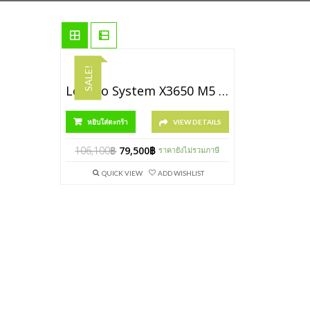
SALE!
Lenovo System X3650 M5 [P/N 8871PFE]
หยิบใส่ตะกร้า
VIEW DETAILS
106,100
฿
79,500
฿
ราคายังไม่รวมภาษี
QUICK VIEW
ADD WISHLIST