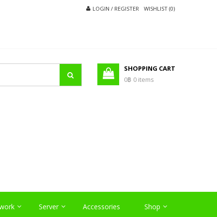
LOGIN / REGISTER
WISHLIST (0)
SHOPPING CART
0฿
0 items
O
work
Server
Accessories
Shop