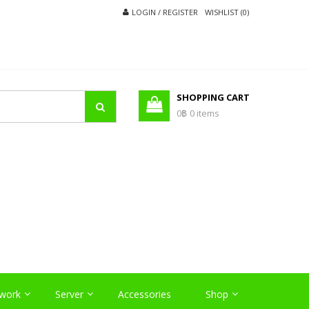
LOGIN / REGISTER
WISHLIST (0)
SHOPPING CART
0฿
0 items
O
work
Server
Accessories
Shop