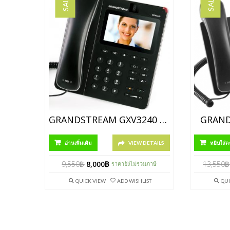
SALE!
SALE!
GRANDSTREAM GXV3240 สินค้ายกเลิกการผลิต
GRAND
อ่านเพิ่มเติม
VIEW DETAILS
หยิบใส่ต
9,550
฿
8,000
฿
13,550
฿
ราคายังไม่รวมภาษี
QUICK VIEW
ADD WISHLIST
QUI