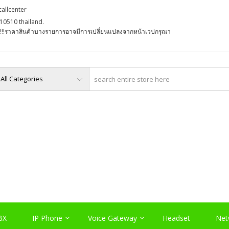
callcenter
10510 thailand.
່ງ !!!ราคาสินค้าบางรายการอาจมีการเปลี่ยนแปลงจากหน้าเวปกรุณา
O, PABX LAO, NETWORK LA
Server , และอุปกรณ์เสริมต่างๆ
BX
IP Phone
Voice Gateway
Headset
Net