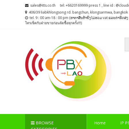
Skip
Skip
sales@itts.co.th
tel: +6620169999 press 1 , line id : @cloud
to
to
406/39 liabkhlongsong rd. bangchun, klongsarmwa, bangkok 
navigation
content
tel. 9 : 00 am-18 : 00 pm (ຮາຕາສຶນຕ້າຍິງໄມ່ຮວມ vat ແລະຕ່າຂິດສ
โทรเช็คกับฝ่ายขายก่อนจัดซื้อทุกครั้ง!!!)
PBX LAO, IP-PBX LA
ตู้สาขาโทรศัพท์ , ระบบโทรศัพท์ Callcenter , Network , 
BROWSE
Home
IP P