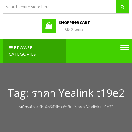
PBX LAO,
Callcenter , Network , Server ,
และอุปกรณ์เสริมต่างๆ
PABX LAO,
NETWORK
SHOPPING CART
LAO
0฿
0 items
BROWSE
CATEGORIES
Tag:
ราคา Yealink t19e2
หน้าหลัก
> สินค้าที่มีป้ายกำกับ “ราคา Yealink t19e2”