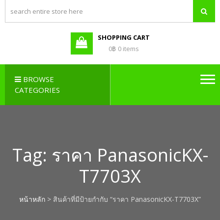
PBX LAO,
Callcenter , Network , Server ,
และอุปกรณ์เสริมต่างๆ
PABX LAO,
NETWORK
SHOPPING CART
LAO
0฿
0 items
BROWSE
CATEGORIES
Tag:
ราคา PanasonicKX-
T7703X
หน้าหลัก
> สินค้าที่มีป้ายกำกับ “ราคา PanasonicKX-T7703X”