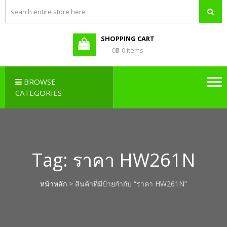
PBX LAO,
Callcenter , Network , Server ,
และอุปกรณ์เสริมต่างๆ
PABX LAO,
NETWORK
SHOPPING CART
LAO
0฿
0 items
BROWSE
CATEGORIES
Tag:
ราคา HW261N
หน้าหลัก
> สินค้าที่มีป้ายกำกับ “ราคา HW261N”