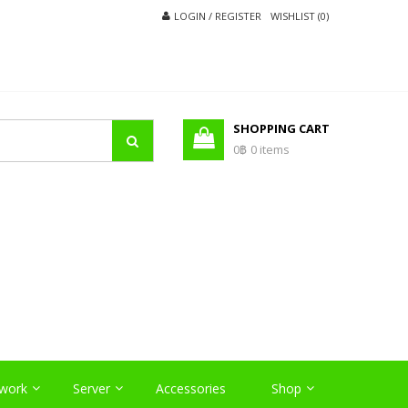
LOGIN / REGISTER
WISHLIST (0)
SHOPPING CART
0฿
0 items
O
work
Server
Accessories
Shop