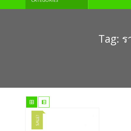
CATEGORIES
Tag:
ร
SALE!