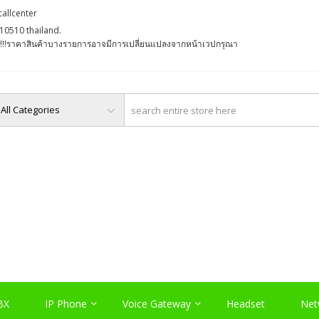
callcenter
10510 thailand.
່ງ !!!ราคาสินค้าบางรายการอาจมีการเปลี่ยนแปลงจากหน้าเวปกรุณา
O, PABX LAO, NETWORK LA
Server , และอุปกรณ์เสริมต่างๆ
BX
IP Phone
Voice Gateway
Headset
Net