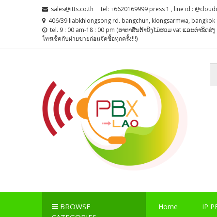
Skip
Skip
sales@itts.co.th
tel: +6620169999 press 1 , line id : @cloud
to
to
406/39 liabkhlongsong rd. bangchun, klongsarmwa, bangkok 
navigation
content
tel. 9 : 00 am-18 : 00 pm (ຮາຕາສຶນຕ້າຍິງໄມ່ຮວມ vat ແລະຕ່າຂິດສ
โทรเช็คกับฝ่ายขายก่อนจัดซื้อทุกครั้ง!!!)
PBX LAO, IP-PBX LA
ตู้สาขาโทรศัพท์ , ระบบโทรศัพท์ Callcenter , Network , 
BROWSE
Home
IP P