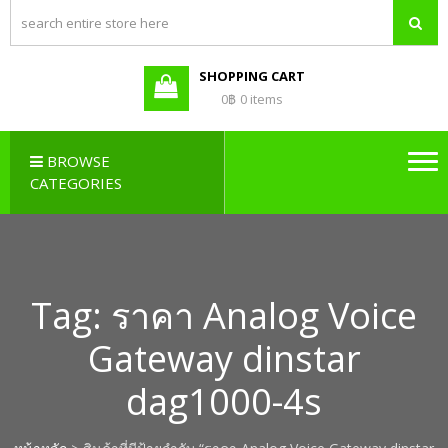
PBX LAO,
Callcenter , Network , Server ,
และอุปกรณ์เสริมต่างๆ
PABX LAO,
NETWORK
SHOPPING CART
LAO
0฿
0 items
BROWSE
CATEGORIES
Tag:
ราคา Analog Voice
Gateway dinstar
dag1000-4s