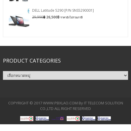
DELL Latitude 5290 [P/N SNS5290001]
29,990
฿
26,500
฿
ราคายังไม่รวมภาษี
PRODUCT CATEGORIES
COPYRIGHT © 2017 WWW.PBXLAO.COM By IT TELECOM SOLUTION
CO.,LTD ALL RIGHT RESERVED