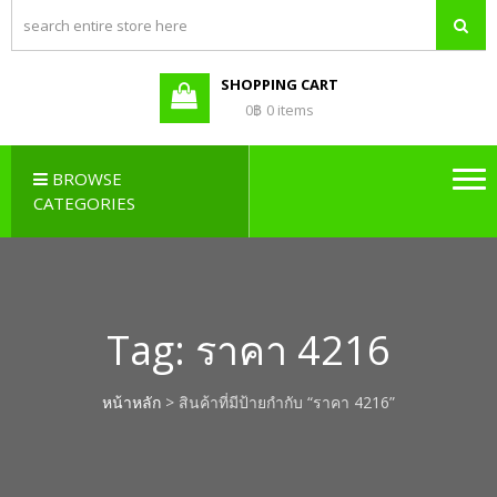
PBX LAO,
Callcenter , Network , Server ,
และอุปกรณ์เสริมต่างๆ
PABX LAO,
NETWORK
SHOPPING CART
LAO
0฿
0 items
BROWSE
CATEGORIES
Tag:
ราคา 4216
หน้าหลัก
> สินค้าที่มีป้ายกำกับ “ราคา 4216”