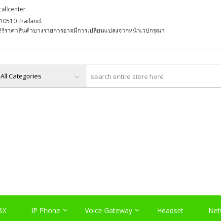
callcenter
10510 thailand.
່ງ !!!ราคาสินค้าบางรายการอาจมีการเปลี่ยนแปลงจากหน้าเวปกรุณา
O, PABX LAO, NETWORK LA
Server , และอุปกรณ์เสริมต่างๆ
BX
IP Phone
Voice Gateway
Headset
Net