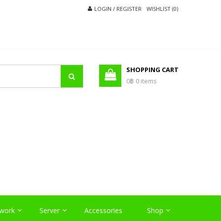
LOGIN / REGISTER
WISHLIST (0)
SHOPPING CART
0฿
0 items
O
work
Server
Accessories
Shop