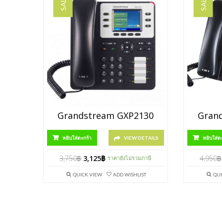
SALE!
SALE!
Grandstream GXP2130
Gran
หยิบใส่ตะกร้า
VIEW DETAILS
หยิบใส่ต
3,750
฿
3,125
฿
4,950
฿
ราคายังไม่รวมภาษี
QUICK VIEW
ADD WISHLIST
QUI