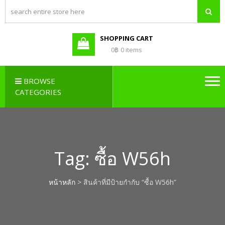
PBX LAO,
Callcenter , Network , Server ,
และอุปกรณ์เสริมต่างๆ
PABX LAO,
NETWORK
SHOPPING CART
LAO
0฿
0 items
BROWSE
CATEGORIES
Tag:
ซื้อ W56h
หน้าหลัก
> สินค้าที่มีป้ายกำกับ “ซื้อ W56h”