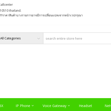
callcenter
10510 thailand.
່ງ !!!ราคาสินค้าบางรายการอาจมีการเปลี่ยนแปลงจากหน้าเวปกรุณา
O, PABX LAO, NETWORK LA
Server , และอุปกรณ์เสริมต่างๆ
BX
IP Phone
Voice Gateway
Headset
Net