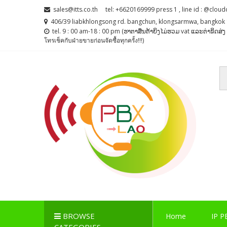
Skip
Skip
sales@itts.co.th
tel: +6620169999 press 1 , line id : @cloud
to
to
406/39 liabkhlongsong rd. bangchun, klongsarmwa, bangkok 
navigation
content
tel. 9 : 00 am-18 : 00 pm (ຮາຕາສຶນຕ້າຍິງໄມ່ຮວມ vat ແລະຕ່າຂິດສ
โทรเช็คกับฝ่ายขายก่อนจัดซื้อทุกครั้ง!!!)
PBX LAO, IP-PBX LA
ตู้สาขาโทรศัพท์ , ระบบโทรศัพท์ Callcenter , Network , 
BROWSE
Home
IP P