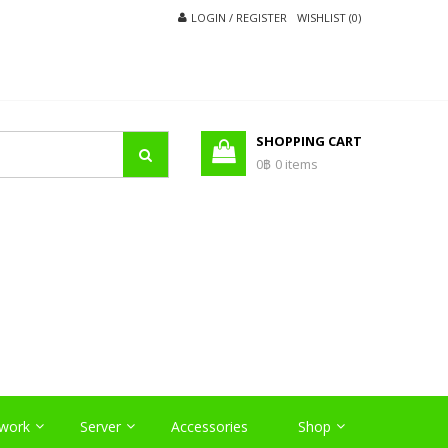
LOGIN / REGISTER
WISHLIST (0)
SHOPPING CART
0฿
0 items
O
work
Server
Accessories
Shop